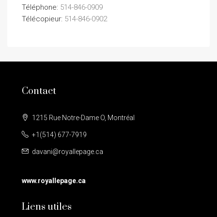
Téléphone:
514-846-0909
Télécopieur:
514-846-0902
Contact
1215 Rue Notre-Dame O, Montréal
+1(514) 677-7919
davani@royallepage.ca
www.royallepage.ca
Liens utiles