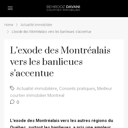
Home
Actualité immobilière
L’exode des Montréalais vers les banlieues s’accentue
L’exode des Montréalais
vers les banlieues
s’accentue
Actualité immobilière
,
Conseils pratiques
,
Meilleur
courtier immobilier Montreal
0
L’exode des Montréalais vers les autres régions du
Québec, surtout les banlieues, a pris une ampleur