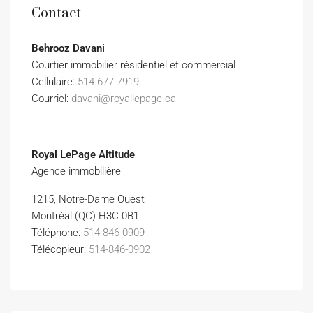
Contact
Behrooz Davani
Courtier immobilier résidentiel et commercial
Cellulaire:
514-677-7919
Courriel:
davani@royallepage.ca
Royal LePage Altitude
Agence immobilière
1215, Notre-Dame Ouest
Montréal (QC) H3C 0B1
Téléphone:
514-846-0909
Télécopieur:
514-846-0902