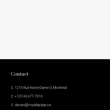
Recherche avancee
A vendre
Contact
1215 Rue Notre-Dame O, Montréal
+1(514) 677-7919
davani@royallepage.ca