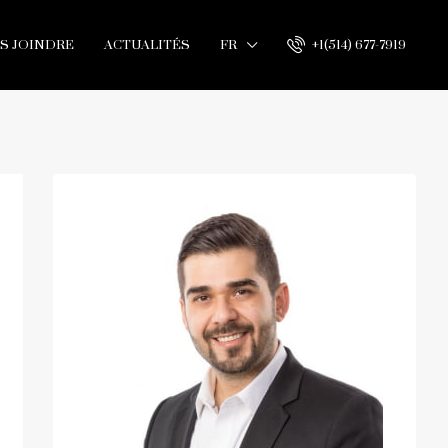
S JOINDRE
ACTUALITÉS
FR
+1(514) 677-7919