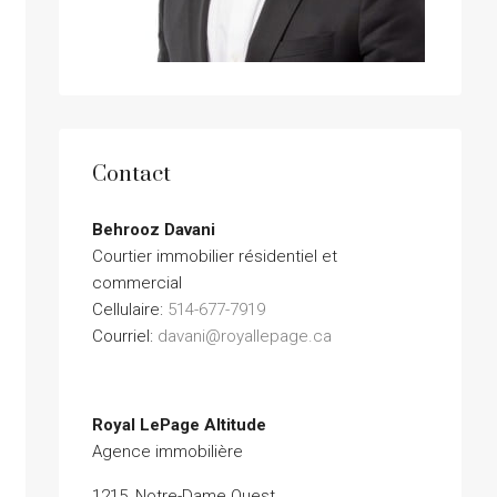
Contact
Behrooz Davani
Courtier immobilier résidentiel et
commercial
Cellulaire:
514-677-7919
Courriel:
davani@royallepage.ca
Royal LePage Altitude
Agence immobilière
1215, Notre-Dame Ouest