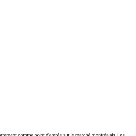
artement comme point d’entrée sur le marché montréalais. Les