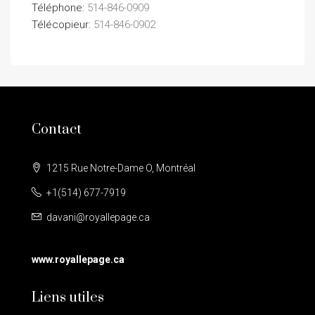
Téléphone:
514-846-0909
Télécopieur:
514-846-0902
Contact
1215 Rue Notre-Dame O, Montréal
+1(514) 677-7919
davani@royallepage.ca
www.royallepage.ca
Liens utiles