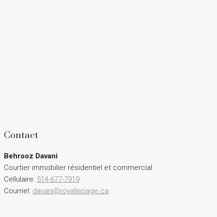
Contact
Behrooz Davani
Courtier immobilier résidentiel et commercial
Cellulaire:
514-677-7919
Courriel:
davani@royallepage.ca