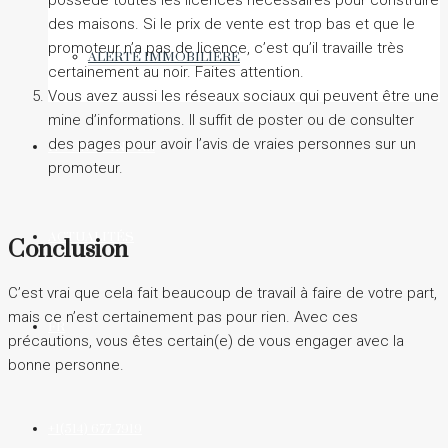
possède toutes les licences nécessaires pour construire
des maisons. Si le prix de vente est trop bas et que le
promoteur n’a pas de licence, c’est qu’il travaille très
ALERTE IMMOBILIÈRE
certainement au noir. Faites attention.
Vous avez aussi les réseaux sociaux qui peuvent être une
mine d’informations. Il suffit de poster ou de consulter
des pages pour avoir l’avis de vraies personnes sur un
NOUS JOINDRE
promoteur.
ACTUALITÉS
Conclusion
C’est vrai que cela fait beaucoup de travail à faire de votre part,
mais ce n’est certainement pas pour rien. Avec ces
FR
précautions, vous êtes certain(e) de vous engager avec la
bonne personne.
+1(514) 677-7919