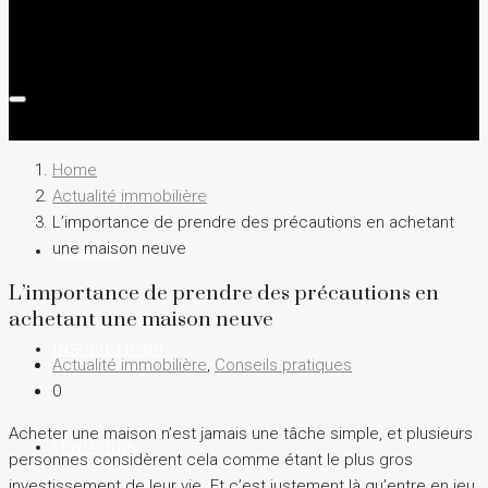
Home
Actualité immobilière
L’importance de prendre des précautions en achetant
une maison neuve
ACCUEIL
L’importance de prendre des précautions en
achetant une maison neuve
INSCRIPTIONS
Actualité immobilière
,
Conseils pratiques
0
Acheter une maison n’est jamais une tâche simple, et plusieurs
VENDEURS
personnes considèrent cela comme étant le plus gros
investissement de leur vie. Et c’est justement là qu’entre en jeu