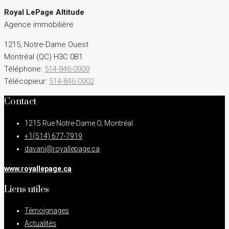
Royal LePage Altitude
Agence immobilière
1215, Notre-Dame Ouest
Montréal (QC) H3C 0B1
Téléphone:
514-846-0909
Télécopieur:
514-846-0902
Contact
1215 Rue Notre-Dame O, Montréal
+1(514) 677-7919
davani@royallepage.ca
www.royallepage.ca
Liens utiles
Témoignages
Actualités