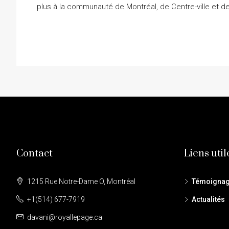
plus à la communauté de Montréal, de Centre-ville et de
Contact
Liens util
1215 Rue Notre-Dame O, Montréal
Témoigna
+1(514) 677-7919
Actualités
davani@royallepage.ca