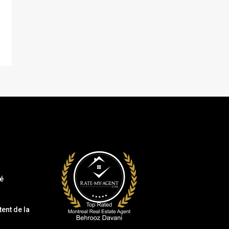
té
ent de la