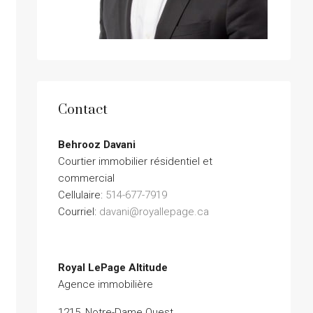
Contact
Behrooz Davani
Courtier immobilier résidentiel et
commercial
Cellulaire:
514-677-7919
Courriel:
davani@royallepage.ca
Royal LePage Altitude
Agence immobilière
1215, Notre-Dame Ouest