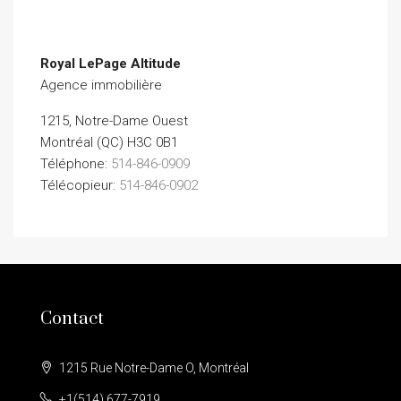
Royal LePage Altitude
Agence immobilière
1215, Notre-Dame Ouest
Montréal (QC) H3C 0B1
Téléphone:
514-846-0909
Télécopieur:
514-846-0902
Contact
1215 Rue Notre-Dame O, Montréal
+1(514) 677-7919